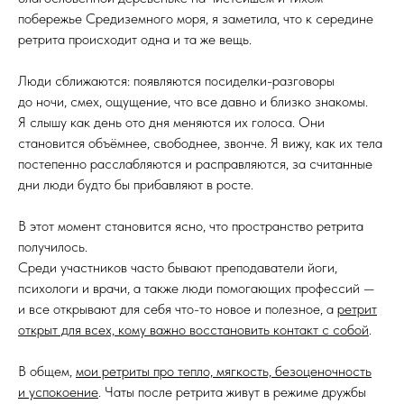
побережье Средиземного моря, я заметила, что к середине
ретрита происходит одна и та же вещь.
Люди сближаются: появляются посиделки-разговоры
до ночи, смех, ощущение, что все давно и близко знакомы.
Я слышу как день ото дня меняются их голоса. Они
становится объёмнее, свободнее, звонче. Я вижу, как их тела
постепенно расслабляются и расправляются, за считанные
дни люди будто бы прибавляют в росте.
В этот момент становится ясно, что пространство ретрита
получилось.
Среди участников часто бывают преподаватели йоги,
психологи и врачи, а также люди помогающих профессий —
и все открывают для себя что-то новое и полезное, а
ретрит
открыт для всех, кому важно восстановить контакт с собой
.
В общем,
мои ретриты про тепло, мягкость, безоценочность
и успокоение
. Чаты после ретрита живут в режиме дружбы