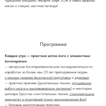
турецкими блюдами, пекарня, кафе ЗОЖ и лавка эфирных
масел и специй, местная легенда!
Программа
Каждое утро — практика хатха-йоги с элементами
йогатерапии:
— авторские йогатерапевтические последовательности,
наработки за более чем 20 лет преподавания людям
с разным уровнем физической подготовки
и
здоровья
,
— практика пранаям (дыхательных техник, у
лучшающих
работу мозга и омолаживающих организм
) и некоторых
шаткарм (простых очистительных техник,
стимулирующих
иммунитет и позитивный психо-эмоциоанльный фон
)
— базовые медитативные практики,