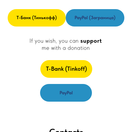
Т-Банк (Тинькофф)
PayPal (заграница)
If you wish, you can
support
me with a donation
T-Bank (Tinkoff)
PayPal
Contacts