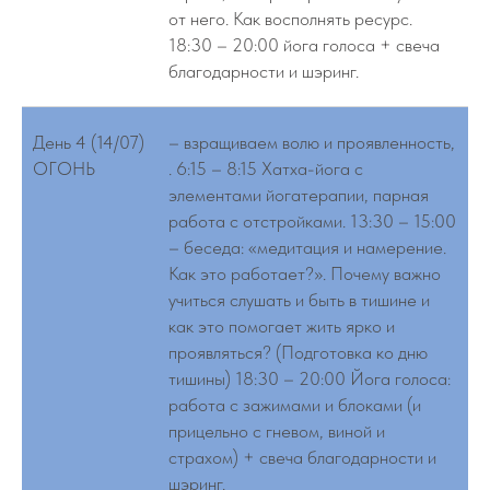
от него. Как восполнять ресурс.
18:30 – 20:00 йога голоса + свеча
благодарности и шэринг.
День 4 (14/07)
– взращиваем волю и проявленность,
ОГОНЬ
. 6:15 – 8:15 Хатха-йога с
элементами йогатерапии, парная
работа с отстройками. 13:30 – 15:00
– беседа: «медитация и намерение.
Как это работает?». Почему важно
учиться слушать и быть в тишине и
как это помогает жить ярко и
проявляться? (Подготовка ко дню
тишины) 18:30 – 20:00 Йога голоса:
работа с зажимами и блоками (и
прицельно с гневом, виной и
страхом) + свеча благодарности и
шэринг.