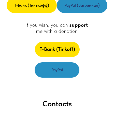
Т-Банк (Тинькофф)
PayPal (заграница)
If you wish, you can
support
me with a donation
T-Bank (Tinkoff)
PayPal
Contacts