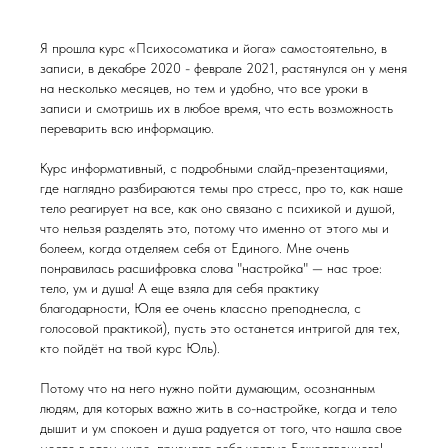
Я прошла курс «Психосоматика и йога» самостоятельно, в
записи, в декабре 2020 - феврале 2021, растянулся он у меня
на несколько месяцев, но тем и удобно, что все уроки в
записи и смотришь их в любое время, что есть возможность
переварить всю информацию.
Курс информативный, с подробными слайд-презентациями,
где наглядно разбираются темы про стресс, про то, как наше
тело реагирует на все, как оно связано с психикой и душой,
что нельзя разделять это, потому что именно от этого мы и
болеем, когда отделяем себя от Единого. Мне очень
понравилась расшифровка слова "настройка" — нас трое:
тело, ум и душа! А еще взяла для себя практику
благодарности, Юля ее очень классно преподнесла, с
голосовой практикой), пусть это останется интригой для тех,
кто пойдёт на твой курс Юль).
Потому что на него нужно пойти думающим, осознанным
людям, для которых важно жить в со-настройке, когда и тело
дышит и ум спокоен и душа радуется от того, что нашла свое
место в этом мире, признала себя частью Божественного!