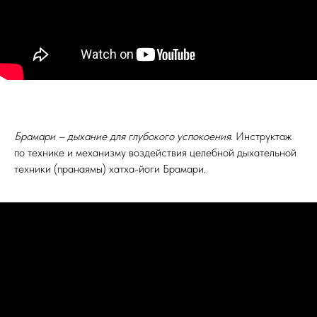
Брамари – дыхание для глубокого успокоения
. Инструктаж
по технике и механизму воздействия целебной дыхательной
техники (пранаямы) хатха-йоги Брамари.