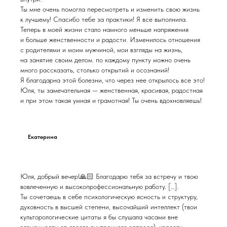
Ты мне очень помогла пересмотреть и изменить свою жизнь
к лучшему! Спасибо тебе за практики! Я все выполнила.
Теперь в моей жизни стало намного меньше напряжения
и больше женственности и радости. Изменилось отношения
с родителями и моим мужчиной, мои взгляды на жизнь,
на занятие своим делом. по каждому пункту можно очень
много рассказать, столько открытий и осознаний!
Я благодарна этой болезни, что через нее открылось все это!
Юля, ты замечательная — женственная, красивая, радостная
и при этом такая умная и грамотная! Ты очень вдохновляешь!
Екатерина
Юля, добрый вечер!🙏🏻 Благодарю тебя за встречу и твою
вовлеченную и высокопрофессиональную работу. […].
Ты сочетаешь в себе психологическую ясность и структуру,
духовность в высшей степени, высочайший интеллект (твои
культорологические цитаты я бы слушала часами вне
зависимости от своего внутреннего запроса), красоту