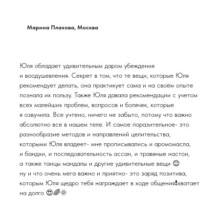
Марина Плахова, Москва
Юля обладает удивительным даром убеждения
и воодушевления. Секрет в том, что те вещи, которые Юля
рекомендует делать, она практикует сама и на своём опыте
познала их пользу. Также Юля давала рекомендации с учетом
всех малейших проблем, вопросов и болячек, которые
я озвучила. Все учтено, ничего не забыто, потому что важно
абсолютно все в нашем теле. И самое поразительное- это
разнообразие методов и направлений целительства,
которыми Юля владеет- мне прописывались и аромомасла,
и бандхи, и последовательность ассан, и травяные настои,
а также танцы мандалы и другие удивительные вещи 😊
ну и что очень мега важно и приятно- это заряд позитива,
которым Юля щедро тебя награждает в ходе общения❗️хватает
на долго 😍🌈🌞