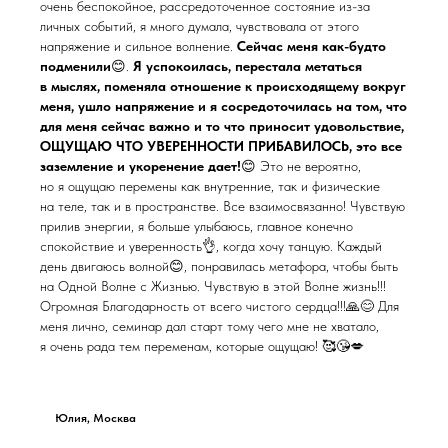
очень беспокойное, рассредоточенное состояние из-за
личных событий, я много думала, чувствовала от этого
напряжение и сильное волнение.
Сейчас меня как-будто
подменили
😊.
Я успокоилась, перестала метаться
в мыслях, поменяла отношение к происходящему вокруг
меня, ушло напряжение и я сосредоточилась на том, что
для меня сейчас важно и то что приносит удовольствие,
ОЩУЩАЮ ЧТО УВЕРЕННОСТИ ПРИБАВИЛОСЬ, это все
заземление и укоренение дает!
😊 Это не вероятно,
но я ощущаю перемены как внутренние, так и физические
на теле, так и в пространстве. Все взаимосвязанно! Чувствую
прилив энергии, я больше улыбаюсь, главное конечно
спокойствие и уверенность👌, когда хочу танцую. Каждый
день двигаюсь волной😊, понравилась метафора, чтобы быть
на Одной Волне с Жизнью. Чувствую в этой Волне жизнь!!!
Огромная Благодарность от всего чистого сердца!!!🙏😊 Для
меня лично, семинар дал старт тому чего мне не хватало,
я очень рада тем переменам, которые ощущаю! 🥰😘💋
Юлия, Москва