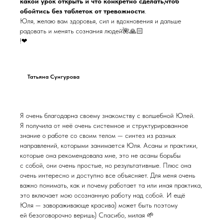
какой урок открыть и что конкретно сделать,чтоб
обойтись без таблеток от тревожности
.
Юля, желаю вам здоровья, сил и вдохновения и дальше
радовать и менять сознания людей🌺🙏🏻
!❤
Татьяна Сунгурова
Я очень благодарна своему знакомству с волшебной Юлей.
Я получила от неё очень системное и структурированное
знание о работе со своим телом — синтез из разных
направлений, которыми занимается Юля. Асаны и практики,
которые она рекомендовала мне, это не асаны борьбы
с собой, они очень простые, но результативные. Плюс она
очень интересно и доступно все объясняет. Для меня очень
важно понимать, как и почему работает та или иная практика,
это включает мою осознанную работу над собой. И ещё
Юля — завораживающе красива) может быть поэтому
ей безоговорочно веришь) Спасибо, милая 🌱