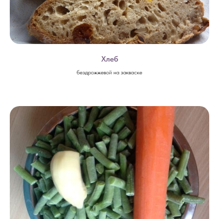
Хлеб
бездрожжевой на закваске