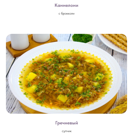
Каннелони
с брокколи
Гречневый
супчик