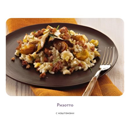
Ризотто
с каштанами