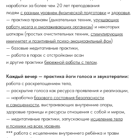
наработки за более чем 20 лет преподавания
людям
с разным уровнем физической подготовки
и
здоровья
,
— практика пранаям (дыхательных техник, у
лучшающих
работу мозга и омолаживающих организм
) и некоторых
шаткарм (простых очистительных техник,
стимулирующих
иммунитет и позитивный психо-эмоциоанльный фон
)
— базовые медитативные практики,
— работа в парах с отстройками асан
и другие практики
бережной работы с телом
.
Каждый вечер — практика йоги голоса и звукотерапии:
работа с раскрепощением тела,
— раскрытие голоса как ресурса проявления и реализации,
— наработка
базового состояния безопасности
и самоценности
, выстраивающих внутренние опоры,
здоровые границы и ресурсы отношения с собой и миром,
— медитативные практики, запускающие
исцеление тела
и психики на всех уровнях
.
*** работа с исцелением внутреннего ребёнка и травм