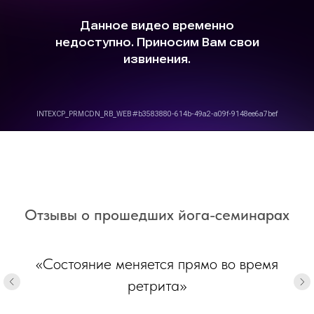
Отзывы о прошедших йога-семинарах
«Состояние меняется прямо во время
«То, что не получалось годами –
сдвинулось»
ретрита»