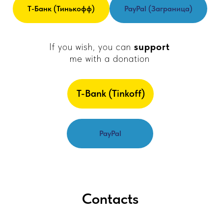
Т-Банк (Тинькофф)
PayPal (заграница)
If you wish, you can
support
me with a donation
T-Bank (Tinkoff)
PayPal
Contacts