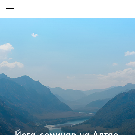
Йога-cеминар на Алтае.