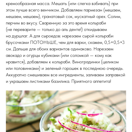
кремообразная масса. Мешать (или слегка взбивать) при
этом лучше всего венчиком. Добавляем пармезан (мешаем,
мешаем, мешаем), гранатовый сок, мускатный орех. Солим,
перчим во вкусу. Сваренную за это время кольраби
(не переварите — только до аль денте!) откидываем
на дуршлаг. А для сыроедов: нарезаем сырой кольраби
брусочками ПОТОНЬШЕ, чем для варки, скажем, 0,5×0,5×3
см. Дальше для обоих вариантов одинаково. Нарезаем
авокадо и огурцы кубиками (или соломкой — кому как
нравится), добавляем к кольраби. Виноградинки (целиком
или половинками) и зеленый горошек в последнюю очередь.
Аккуратно смешиваем все ингредиенты, заливаем заправкой
и украшаем листиками базилика. Приятного аппетита!