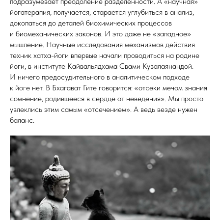
подразумевает преодоление разделенности. А «научная»
йогатерапия, получается, старается углубиться в анализ,
докопаться до деталей биохимических процессов
и биомеханических законов. И это даже не «западное»
мышление. Научные исследования механизмов действия
техник хатха-йоги впервые начали проводиться на родине
йоги, в институте Кайвальядхама Свами Кувалаянандой.
И ничего предосудительного в аналитическом подходе
к йоге нет. В Бхагават Гите говорится: «отсеки мечом знания
сомнение, родившееся в сердце от неведения». Мы просто
увлеклись этим самым «отсечением». А ведь везде нужен
баланс.