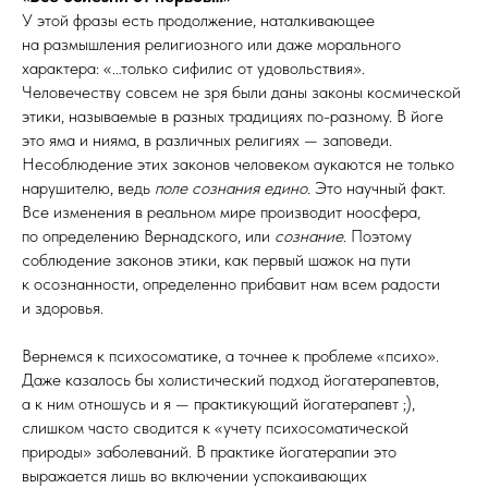
У этой фразы есть продолжение, наталкивающее
на размышления религиозного или даже морального
характера: «…только сифилис от удовольствия».
Человечеству совсем не зря были даны законы космической
этики, называемые в разных традициях по-разному. В йоге
это яма и нияма, в различных религиях — заповеди.
Несоблюдение этих законов человеком аукаются не только
нарушителю, ведь
поле сознания едино
. Это научный факт.
Все изменения в реальном мире производит ноосфера,
по определению Вернадского, или
сознание
. Поэтому
соблюдение законов этики, как первый шажок на пути
к осознанности, определенно прибавит нам всем радости
и здоровья.
Вернемся к психосоматике, а точнее к проблеме «психо».
Даже казалось бы холистический подход йогатерапевтов,
а к ним отношусь и я — практикующий йогатерапевт ;),
слишком часто сводится к «учету психосоматической
природы» заболеваний. В практике йогатерапии это
выражается лишь во включении успокаивающих