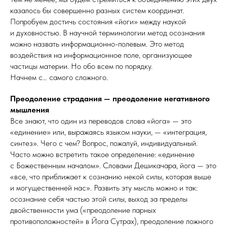
казалось бы совершенно разных систем координат.
Попробуем достичь состояния «йоги» между наукой
и духовностью. В научной терминологии метод осознания
можно назвать информационно-полевым. Это метод
воздействия на информационное поле, организующее
частицы материи. Но обо всем по порядку.
Начнем с… самого сложного.
Преодоление страдания — преодоление негативного
мышления
Все знают, что один из переводов слова «йога» — это
«единение» или, выражаясь языком науки, — «интеграция,
синтез». Чего с чем? Вопрос, пожалуй, индивидуальный.
Часто можно встретить такое определение: «единение
с Божественным началом». Словами Дешикачара, йога — это
«все, что приближает к сознанию некой силы, которая выше
и могущественней нас». Развить эту мысль можно и так:
осознание себя частью этой силы, выход за пределы
двойственности ума («преодоление парных
противоположностей» в Йога Сутрах), преодоление ложного