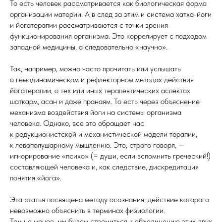
То есть человек рассматривается как биологическая форма
организации материи. А в след за этим и система хатха-йоги
и йогатерапии рассматриваются с точки зрения
функционирования организма. Это коррелирует с подходом
западной медицины, а следовательно «научно».
Так, например, можно часто прочитать или услышать
о гемодинамическом и рефлекторном методах действия
йогатерапии, о тех или иных терапевтических аспектах
шаткарм, асан и даже пранаям. То есть через объяснение
механизма воздействия йоги на системы организма
человека. Однако, все это обращает нас
к редукционистской и механистической модели терапии,
к левополушарному мышлению. Это, строго говоря, —
игнорирование «психо» (= души, если вспомнить греческий!)
составляющей человека и, как следствие, дискредитация
понятия «йога».
Эта статья посвящена методу осознания, действие которого
невозможно объяснить в терминах физиологии.
Тем не менее, мы будем стремиться к объединению этих двух