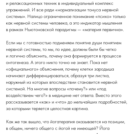
и релаксационных техник в индивидуальный комплекс
упражнений. И все ради «нормализации тонуса нервной
системы». Налицо ограниченное понимание «психо» только
как нервной системы человека, а это индикатор мышления
в рамках Ньютоновской парадигмы — «материя первична».
Если мы с готовностью подменяем понятие души понятием
нервной системы, то мы, по идее, должны были бы четко
и логично объяснить,
почему
она формируется в процессе
онтогенеза. А этого никто точно не знает. Пока нет
«официального» объяснения, почему клетки зародыша
начинают дифференцироваться, образуя три листка,
наружный из которых впоследствии становится нервной
системой. На многие вопросы «почему?» или «под
воздействием чего?» в медицине нет ответа. Вместо этого
рассказывается «как» и «что» до мельчайших подробностей,
за которыми теряется целостная картина.
Как же так вышло, что йогатерапия оказывается на позиции,
в общем, ничего общего с йогой не имеющей? Йога