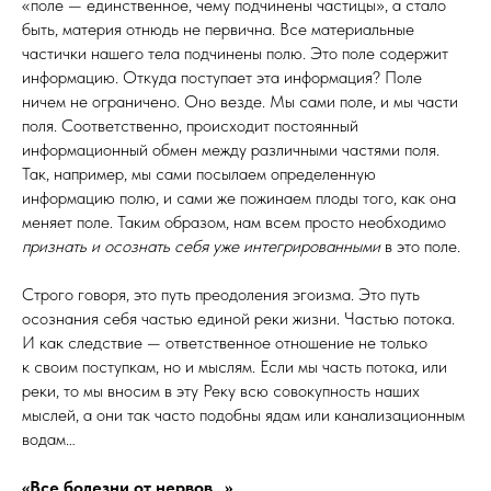
«поле — единственное, чему подчинены частицы», а стало
быть, материя отнюдь не первична. Все материальные
частички нашего тела подчинены полю. Это поле содержит
информацию. Откуда поступает эта информация? Поле
ничем не ограничено. Оно везде. Мы сами поле, и мы части
поля. Соответственно, происходит постоянный
информационный обмен между различными частями поля.
Так, например, мы сами посылаем определенную
информацию полю, и сами же пожинаем плоды того, как она
меняет поле. Таким образом, нам всем просто необходимо
признать и осознать себя уже интегрированными
в это поле.
Строго говоря, это путь преодоления эгоизма. Это путь
осознания себя частью единой реки жизни. Частью потока.
И как следствие — ответственное отношение не только
к своим поступкам, но и мыслям. Если мы часть потока, или
реки, то мы вносим в эту Реку всю совокупность наших
мыслей, а они так часто подобны ядам или канализационным
водам…
«Все болезни от нервов…»