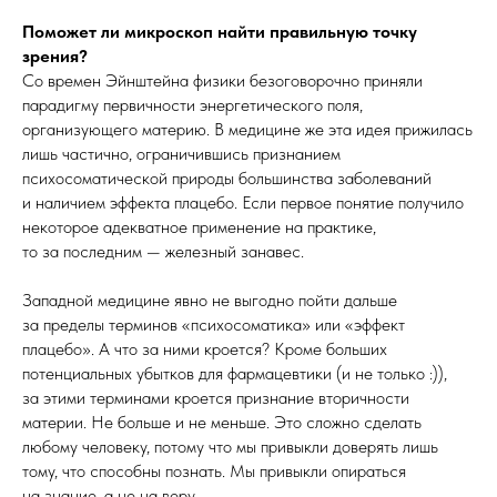
Поможет ли микроскоп найти правильную точку
зрения?
Со времен Эйнштейна физики безоговорочно приняли
парадигму первичности энергетического поля,
организующего материю. В медицине же эта идея прижилась
лишь частично, ограничившись признанием
психосоматической природы большинства заболеваний
и наличием эффекта плацебо. Если первое понятие получило
некоторое адекватное применение на практике,
то за последним — железный занавес.
Западной медицине явно не выгодно пойти дальше
за пределы терминов «психосоматика» или «эффект
плацебо». А что за ними кроется? Кроме больших
потенциальных убытков для фармацевтики (и не только :)),
за этими терминами кроется признание вторичности
материи. Не больше и не меньше. Это сложно сделать
любому человеку, потому что мы привыкли доверять лишь
тому, что способны познать. Мы привыкли опираться
на знание, а не на веру.