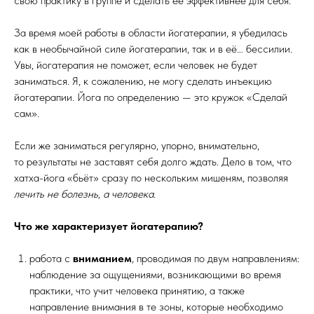
свою практику в группе и сделать её эффективнее для себя.
За время моей работы в области йогатерапии, я убедилась
как в необычайной силе йогатерапии, так и в её… бессилии.
Увы, йогатерапия не поможет, если человек не будет
заниматься. Я, к сожалению, не могу сделать инъекцию
йогатерапии. Йога по определению — это кружок «Сделай
сам».
Если же заниматься регулярно, упорно, внимательно,
то результаты не заставят себя долго ждать. Дело в том, что
хатха-йога «бьёт» сразу по нескольким мишеням, позволяя
лечить не болезнь, а человека
.
Что же характеризует йогатерапию?
работа с
вниманием
, проводимая по двум направлениям:
наблюдение за ощущениями, возникающими во время
практики, что учит человека принятию, а также
направление внимания в те зоны, которые необходимо