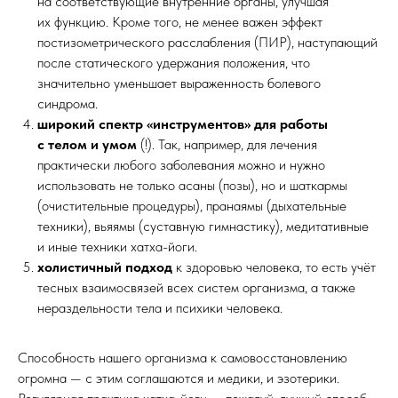
на соответствующие внутренние органы, улучшая
их функцию. Кроме того, не менее важен эффект
постизометрического расслабления (ПИР), наступающий
после статического удержания положения, что
значительно уменьшает выраженность болевого
синдрома.
широкий спектр «инструментов» для работы
с телом и умом
(!). Так, например, для лечения
практически любого заболевания можно и нужно
использовать не только асаны (позы), но и шаткармы
(очистительные процедуры), пранаямы (дыхательные
техники), вьяямы (суставную гимнастику), медитативные
и иные техники хатха-йоги.
холистичный подход
к здоровью человека, то есть учёт
тесных взаимосвязей всех систем организма, а также
нераздельности тела и психики человека.
Способность нашего организма к самовосстановлению
огромна — с этим соглашаются и медики, и эзотерики.