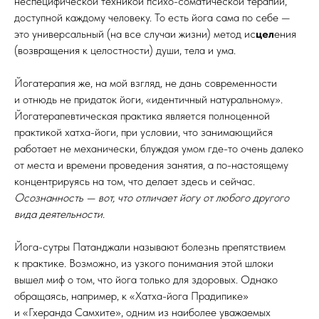
неспецифической техникой психо-соматической терапии,
доступной каждому человеку. То есть йога сама по себе —
это универсальный (на все случаи жизни) метод ис
цел
ения
(возвращения к целостности) души, тела и ума.
Йогатерапия же, на мой взгляд, не дань современности
и отнюдь не придаток йоги, «идентичный натуральному».
Йогатерапевтическая практика является полноценной
практикой хатха-йоги, при условии, что занимающийся
работает не механически, блуждая умом где-то очень далеко
от места и времени проведения занятия, а по-настоящему
концентрируясь на том, что делает здесь и сейчас.
Осознанность — вот, что отличает йогу от любого другого
вида деятельности.
Йога-сутры Патанджали называют болезнь препятствием
к практике. Возможно, из узкого понимания этой шлоки
вышел миф о том, что йога только для здоровых. Однако
обращаясь, например, к «Хатха-йога Прадипике»
и «Гхеранда Самхите», одним из наиболее уважаемых