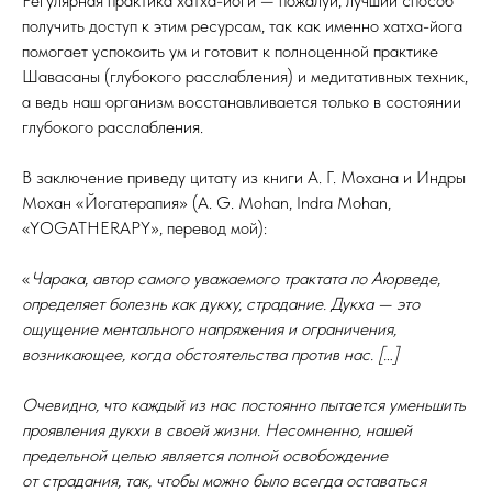
Регулярная практика хатха-йоги — пожалуй, лучший способ
получить доступ к этим ресурсам, так как именно хатха-йога
помогает успокоить ум и готовит к полноценной практике
Шавасаны (глубокого расслабления) и медитативных техник,
а ведь наш организм восстанавливается только в состоянии
глубокого расслабления.
В заключение приведу цитату из книги А. Г. Мохана и Индры
Мохан «Йогатерапия» (A. G. Mohan, Indra Mohan,
«YOGATHERAPY», перевод мой):
«
Чарака, автор самого уважаемого трактата по Аюрведе,
определяет болезнь как дукху, страдание. Дукха — это
ощущение ментального напряжения и ограничения,
возникающее, когда обстоятельства против нас. […]
Очевидно, что каждый из нас постоянно пытается уменьшить
проявления дукхи в своей жизни. Несомненно, нашей
предельной целью является полной освобождение
от страдания, так, чтобы можно было всегда оставаться